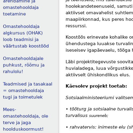
arendamine ja
hoolekandeteenuseid, samuti 
omastehooldaja
aktiivset omavahelist suhtle
toetamine
maapiirkonnad, kus peres hool
ressurssi.
Omastehooldaja
algkursus (OHAK)
Koostöös erinevate kohalike o
loob teadmisi ja
ühendustega luuakse turvaline
väärtustab koostööd
iseseisev igapäevaelu, tööga 
Omastehooldajale
Läbi projektitegevuste soovi
puhkust, rõõmu ja
huvialadega, luua võrgustikke
rahulolu!
aktiivselt ühiskondlikus elus.
Teadmised ja tasakaal
Käesolev projekt toetab:
= omastehooldaja
tugi ja toimetulek
Sotsiaalministeeriumi valits
• tööturg ja sotsiaalne turvali
Mees-
turvalisus
omastehooldaja, ole
suureneb;
terve ja jaga
• rahvatervis: inimeste elu (s
hoolduskoormust!