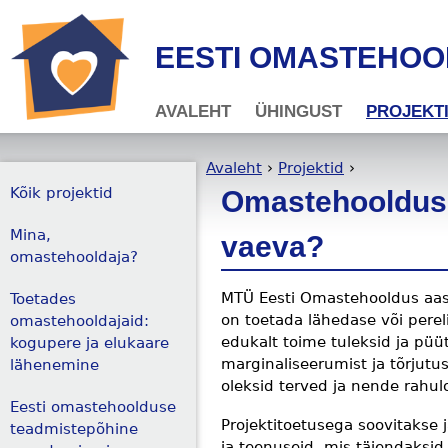
Jump to navigation
EESTI OMASTEHO
AVALEHT
ÜHINGUST
PROJEKT
Avaleht
›
Projektid
›
Kõik projektid
Omastehooldus 
Sa oled siin
Mina,
vaeva?
omastehooldaja?
MTÜ Eesti Omastehooldus aast
Toetades
on toetada lähedase või pere
omastehooldajaid:
edukalt toime tuleksid ja pü
kogupere ja elukaare
marginaliseerumist ja tõrjutus
lähenemine
oleksid terved ja nende rahu
Eesti omastehoolduse
Projektitoetusega soovitakse 
teadmistepõhine
ja teenuseid, mis täiendaksid