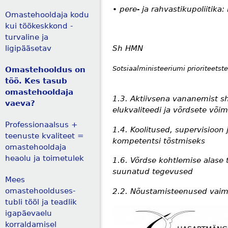
• pere- ja rahvastikupoliitika
Omastehooldaja kodu
kui töökeskkond -
turvaline ja
ligipääsetav
Sh HMN
Sotsiaalministeeriumi prioriteetst
Omastehooldus on
töö. Kes tasub
omastehooldaja
1.3. Aktiivsena vananemist s
vaeva?
elukvaliteedi ja võrdsete või
Professionaalsus +
1.4. Koolitused, supervisioon 
teenuste kvaliteet =
kompetentsi tõstmiseks
omastehooldaja
heaolu ja toimetulek
1.6. Võrdse kohtlemise alase 
suunatud tegevused
Mees
omastehoolduses-
2.2. Nõustamisteenused vaimse
tubli tööl ja teadlik
igapäevaelu
korraldamisel